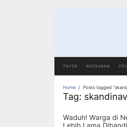
Skip
to
content
TIKTOK
INSTAGRAM
YOU
Home
Posts tagged “skand
Tag:
skandinav
Waduh! Warga di Ne
Lebih Lama Dibandi