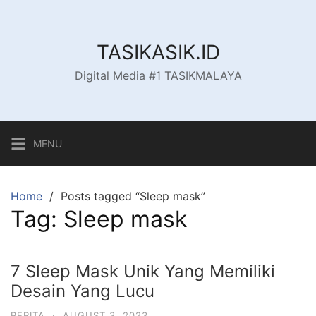
Skip
to
content
TASIKASIK.ID
Digital Media #1 TASIKMALAYA
MENU
Home
Posts tagged “Sleep mask”
Tag:
Sleep mask
7 Sleep Mask Unik Yang Memiliki
Desain Yang Lucu
BERITA
·
AUGUST 3, 2023