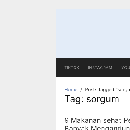
S
k
i
p
t
o
c
o
n
TIKTOK
INSTAGRAM
YOU
t
e
n
Home
Posts tagged “sorg
t
Tag:
sorgum
9 Makanan sehat Pe
Banyak Mengandung