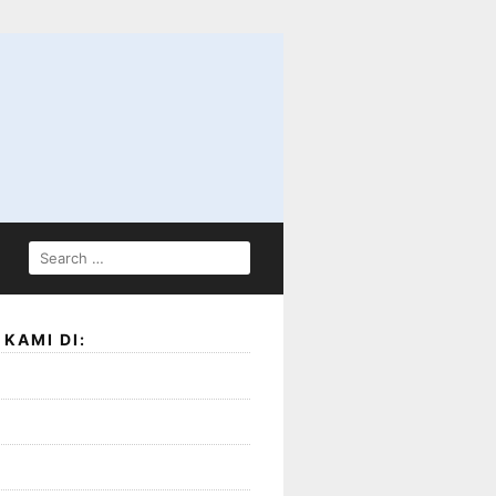
S
E
A
R
KAMI DI:
C
H
F
O
R
: