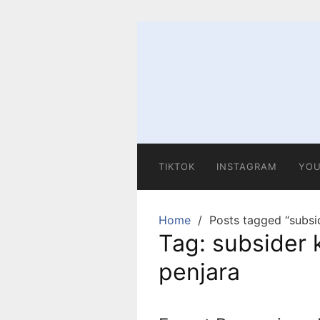
Skip
to
content
TIKTOK
INSTAGRAM
YOU
Home
Posts tagged “subsi
Tag:
subsider 
penjara