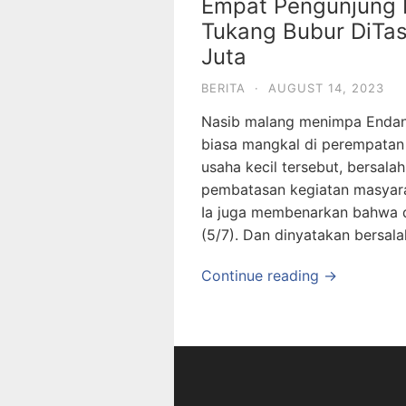
Empat Pengunjung 
Tukang Bubur DiTa
Juta
BERITA
·
AUGUST 14, 2023
Nasib malang menimpa Endang
biasa mangkal di perempatan 
usaha kecil tersebut, bersal
pembatasan kegiatan masyara
Ia juga membenarkan bahwa di
(5/7). Dan dinyatakan bersal
Continue reading →