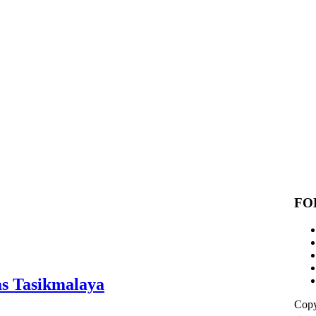
FO
s Tasikmalaya
Copy