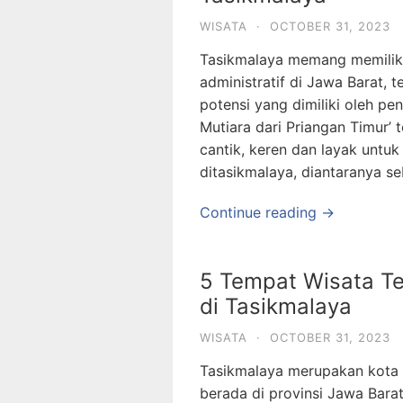
WISATA
·
OCTOBER 31, 2023
Tasikmalaya memang memiliki 
administratif di Jawa Barat, 
potensi yang dimiliki oleh pe
Mutiara dari Priangan Timur’ 
cantik, keren dan layak untuk
ditasikmalaya, diantaranya se
Continue reading →
5 Tempat Wisata Te
di Tasikmalaya
WISATA
·
OCTOBER 31, 2023
Tasikmalaya merupakan kota 
berada di provinsi Jawa Barat