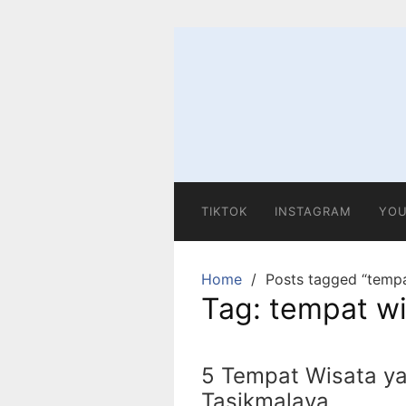
Skip
to
content
TIKTOK
INSTAGRAM
YOU
Home
Posts tagged “tempa
Tag:
tempat wi
5 Tempat Wisata ya
Tasikmalaya