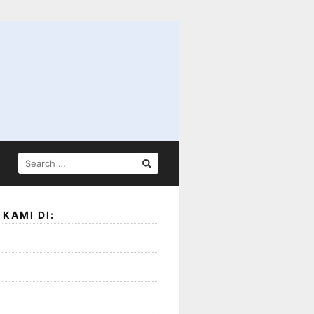
SEARCH
FOR:
KAMI DI: