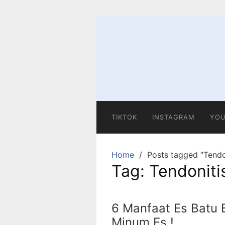
Skip
to
content
TIKTOK
INSTAGRAM
YOU
Home
Posts tagged “Tendo
Tag:
Tendoniti
6 Manfaat Es Batu 
Minum Es !