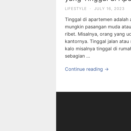
LIFESTYLE
·
JULY 16, 2023
Tinggal di apartemen adalah a
mungkin pasangan muda atau 
ribet. Misalnya, orang yang u
kantornya. Tinggal jalan atau
kalo misalnya tinggal di ruma
sebagian …
Continue reading →