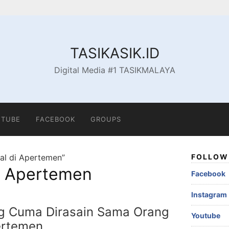
TASIKASIK.ID
Digital Media #1 TASIKMALAYA
TUBE
FACEBOOK
GROUPS
al di Apertemen”
FOLLOW 
i Apertemen
Facebook
Instagram
ng Cuma Dirasain Sama Orang
Youtube
ertemen