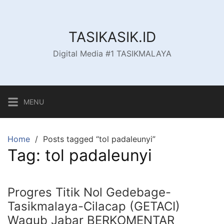
Skip
to
content
TASIKASIK.ID
Digital Media #1 TASIKMALAYA
MENU
Home
Posts tagged “tol padaleunyi”
Tag:
tol padaleunyi
Progres Titik Nol Gedebage-
Tasikmalaya-Cilacap (GETACI)
Wagub Jabar BERKOMENTAR