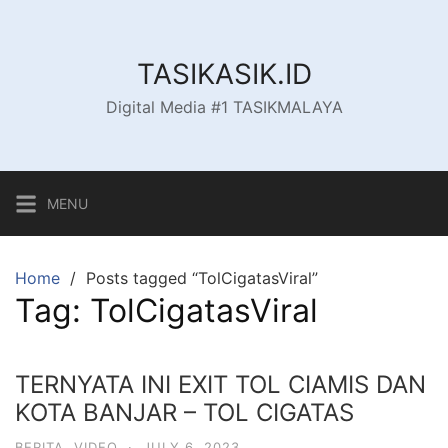
Skip
to
content
TASIKASIK.ID
Digital Media #1 TASIKMALAYA
MENU
Home
Posts tagged “TolCigatasViral”
Tag:
TolCigatasViral
TERNYATA INI EXIT TOL CIAMIS DAN
KOTA BANJAR – TOL CIGATAS
BERITA
,
VIDEO
·
JULY 6, 2023