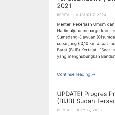
2021
BERITA
·
AUGUST 7, 2023
Menteri Pekerjaan Umum dan
Hadimuljono menargerkan sem
Sumedang–Dawuan (Cisumdawu) 
sepanjang 60,10 km dapat me
Barat (BIJB) Kertajati. “Saat 
yang menghubungkan Bandung da
…
Continue reading →
UPDATE! Progres Pro
(BIJB) Sudah Ters
BERITA
·
JULY 17, 2023