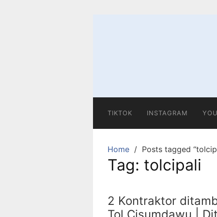
Skip
to
content
TIKTOK
INSTAGRAM
YOU
Home
Posts tagged “tolcip
Tag:
tolcipali
2 Kontraktor ditam
Tol Cisumdawu | Di