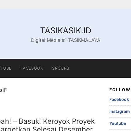
TASIKASIK.ID
Digital Media #1 TASIKMALAYA
TUBE
FACEBOOK
GROUPS
ali”
FOLLOW 
Facebook
Instagram
bah! – Basuki Keroyok Proyek
Youtube
targetkan Selesai Desember