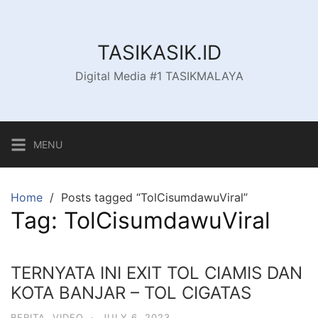
Skip
to
content
TASIKASIK.ID
Digital Media #1 TASIKMALAYA
MENU
Home
Posts tagged “TolCisumdawuViral”
Tag:
TolCisumdawuViral
TERNYATA INI EXIT TOL CIAMIS DAN
KOTA BANJAR – TOL CIGATAS
BERITA
,
VIDEO
·
JULY 6, 2023