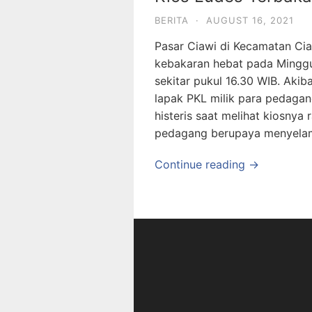
BERITA
·
AUGUST 16, 2021
Pasar Ciawi di Kecamatan Ci
kebakaran hebat pada Minggu 
sekitar pukul 16.30 WIB. Akib
lapak PKL milik para pedaga
histeris saat melihat kiosnya
pedagang berupaya menyela
Continue reading →