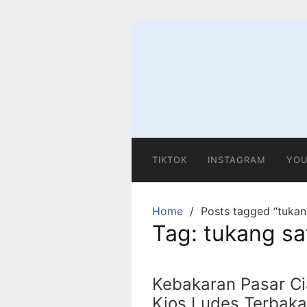
Skip
to
content
TIKTOK
INSTAGRAM
YOU
Home
Posts tagged “tukan
Tag:
tukang sa
Kebakaran Pasar Ci
Kios Ludes Terbaka