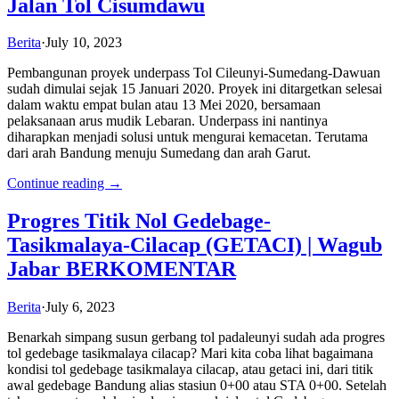
Jalan Tol Cisumdawu
Berita
·
July 10, 2023
Pembangunan proyek underpass Tol Cileunyi-Sumedang-Dawuan
sudah dimulai sejak 15 Januari 2020. Proyek ini ditargetkan selesai
dalam waktu empat bulan atau 13 Mei 2020, bersamaan
pelaksanaan arus mudik Lebaran. Underpass ini nantinya
diharapkan menjadi solusi untuk mengurai kemacetan. Terutama
dari arah Bandung menuju Sumedang dan arah Garut.
Continue reading →
Progres Titik Nol Gedebage-
Tasikmalaya-Cilacap (GETACI) | Wagub
Jabar BERKOMENTAR
Berita
·
July 6, 2023
Benarkah simpang susun gerbang tol padaleunyi sudah ada progres
tol gedebage tasikmalaya cilacap? Mari kita coba lihat bagaimana
kondisi tol gedebage tasikmalaya cilacap, atau getaci ini, dari titik
awal gedebage Bandung alias stasiun 0+00 atau STA 0+00. Setelah