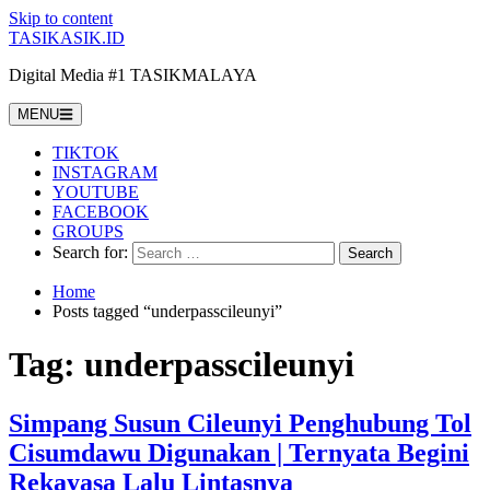
Skip to content
TASIKASIK.ID
Digital Media #1 TASIKMALAYA
MENU
TIKTOK
INSTAGRAM
YOUTUBE
FACEBOOK
GROUPS
Search for:
Home
Posts tagged “underpasscileunyi”
Tag:
underpasscileunyi
Simpang Susun Cileunyi Penghubung Tol
Cisumdawu Digunakan | Ternyata Begini
Rekayasa Lalu Lintasnya