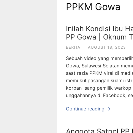
PPKM Gowa
Inilah Kondisi Ibu 
PP Gowa | Oknum Te
BERITA
·
AUGUST 18, 2023
Sebuah video yang memperlih
Gowa, Sulawesi Selatan memu
saat razia PPKM viral di medi
memukul pasangan suami istri
korban sang pemilik warkop t
unggahannya di Facebook, se
Continue reading →
Anggota Satpol PP P