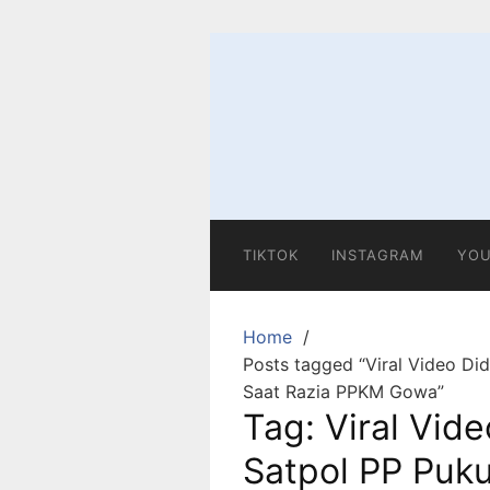
Skip
to
content
TIKTOK
INSTAGRAM
YOU
Home
Posts tagged “Viral Video Di
Saat Razia PPKM Gowa”
Tag:
Viral Vid
Satpol PP Puku