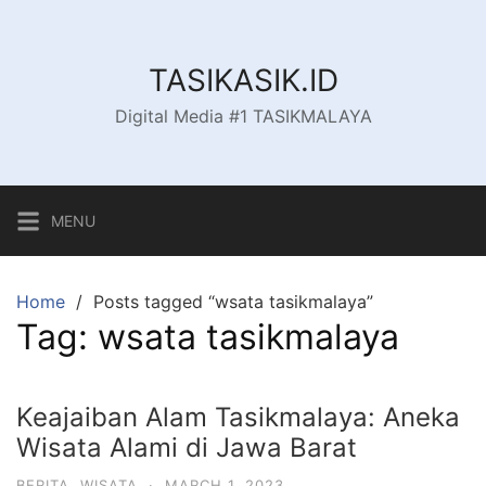
Skip
to
content
TASIKASIK.ID
Digital Media #1 TASIKMALAYA
MENU
Home
Posts tagged “wsata tasikmalaya”
Tag:
wsata tasikmalaya
Keajaiban Alam Tasikmalaya: Aneka
Wisata Alami di Jawa Barat
BERITA
,
WISATA
·
MARCH 1, 2023