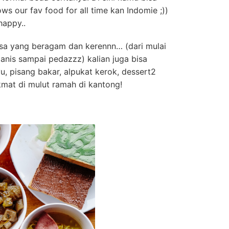
s our fav food for all time kan Indomie ;))
happy..
asa yang beragam dan kerennn… (dari mulai
 manis sampai pedazzz) kalian juga bisa
yu, pisang bakar, alpukat kerok, dessert2
kmat di mulut ramah di kantong!