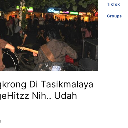
TikTok
Groups
krong Di Tasikmalaya
eHitzz Nih.. Udah
3