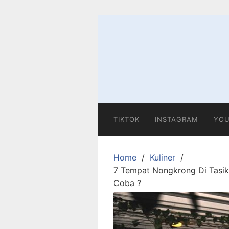
Skip
to
content
TIKTOK
INSTAGRAM
YOU
Home
Kuliner
7 Tempat Nongkrong Di Tasik
Coba ?