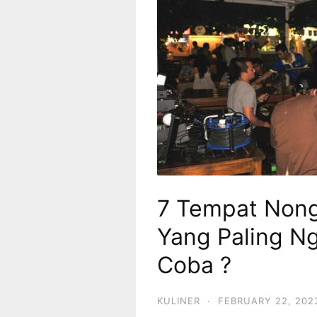
7 Tempat Nong
Yang Paling Ng
Coba ?
KULINER
·
FEBRUARY 22, 202