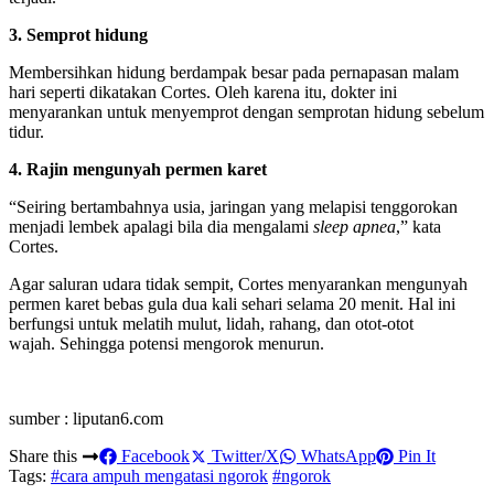
3. Semprot hidung
Membersihkan hidung berdampak besar pada pernapasan malam
hari seperti dikatakan Cortes. Oleh karena itu, dokter ini
menyarankan untuk menyemprot dengan semprotan hidung sebelum
tidur.
4. Rajin mengunyah permen karet
“Seiring bertambahnya usia, jaringan yang melapisi tenggorokan
menjadi lembek apalagi bila dia mengalami
sleep apnea
,” kata
Cortes.
Agar saluran udara tidak sempit, Cortes menyarankan mengunyah
permen karet bebas gula dua kali sehari selama 20 menit. Hal ini
berfungsi untuk melatih mulut, lidah, rahang, dan otot-otot
wajah. Sehingga potensi mengorok menurun.
sumber : liputan6.com
Share this
Facebook
Twitter/X
WhatsApp
Pin It
Tags:
#cara ampuh mengatasi ngorok
#ngorok