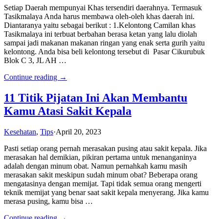
Setiap Daerah mempunyai Khas tersendiri daerahnya. Termasuk
Tasikmalaya Anda harus membawa oleh-oleh khas daerah ini.
Diantaranya yaitu sebagai berikut : 1.Kelontong Camilan khas
Tasikmalaya ini terbuat berbahan berasa ketan yang lalu diolah
sampai jadi makanan makanan ringan yang enak serta gurih yaitu
kelontong. Anda bisa beli kelontong tersebut di Pasar Cikurubuk
Blok C 3, JL AH …
Continue reading →
11 Titik Pijatan Ini Akan Membantu
Kamu Atasi Sakit Kepala
Kesehatan
,
Tips
·
April 20, 2023
Pasti setiap orang pernah merasakan pusing atau sakit kepala. Jika
merasakan hal demikian, pikiran pertama untuk menanganinya
adalah dengan minum obat. Namun pernahkah kamu masih
merasakan sakit meskipun sudah minum obat? Beberapa orang
mengatasinya dengan memijat. Tapi tidak semua orang mengerti
teknik memijat yang benar saat sakit kepala menyerang. Jika kamu
merasa pusing, kamu bisa …
Continue reading →