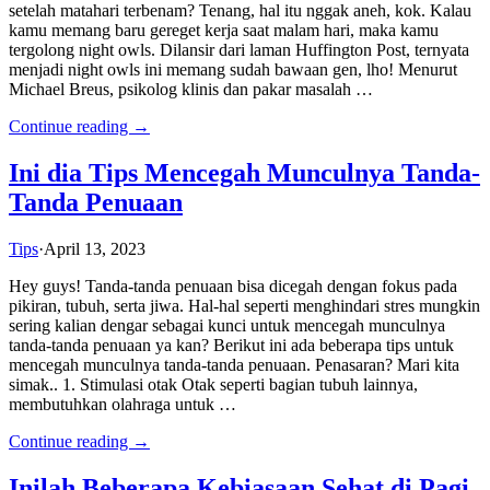
setelah matahari terbenam? Tenang, hal itu nggak aneh, kok. Kalau
kamu memang baru gereget kerja saat malam hari, maka kamu
tergolong night owls. Dilansir dari laman Huffington Post, ternyata
menjadi night owls ini memang sudah bawaan gen, lho! Menurut
Michael Breus, psikolog klinis dan pakar masalah …
Continue reading →
Ini dia Tips Mencegah Munculnya Tanda-
Tanda Penuaan
Tips
·
April 13, 2023
Hey guys! Tanda-tanda penuaan bisa dicegah dengan fokus pada
pikiran, tubuh, serta jiwa. Hal-hal seperti menghindari stres mungkin
sering kalian dengar sebagai kunci untuk mencegah munculnya
tanda-tanda penuaan ya kan? Berikut ini ada beberapa tips untuk
mencegah munculnya tanda-tanda penuaan. Penasaran? Mari kita
simak.. 1. Stimulasi otak Otak seperti bagian tubuh lainnya,
membutuhkan olahraga untuk …
Continue reading →
Inilah Beberapa Kebiasaan Sehat di Pagi