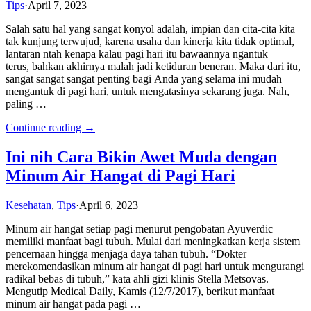
Tips
·
April 7, 2023
Salah satu hal yang sangat konyol adalah, impian dan cita-cita kita
tak kunjung terwujud, karena usaha dan kinerja kita tidak optimal,
lantaran ntah kenapa kalau pagi hari itu bawaannya ngantuk
terus, bahkan akhirnya malah jadi ketiduran beneran. Maka dari itu,
sangat sangat sangat penting bagi Anda yang selama ini mudah
mengantuk di pagi hari, untuk mengatasinya sekarang juga. Nah,
paling …
Continue reading →
Ini nih Cara Bikin Awet Muda dengan
Minum Air Hangat di Pagi Hari
Kesehatan
,
Tips
·
April 6, 2023
Minum air hangat setiap pagi menurut pengobatan Ayuverdic
memiliki manfaat bagi tubuh. Mulai dari meningkatkan kerja sistem
pencernaan hingga menjaga daya tahan tubuh. “Dokter
merekomendasikan minum air hangat di pagi hari untuk mengurangi
radikal bebas di tubuh,” kata ahli gizi klinis Stella Metsovas.
Mengutip Medical Daily, Kamis (12/7/2017), berikut manfaat
minum air hangat pada pagi …