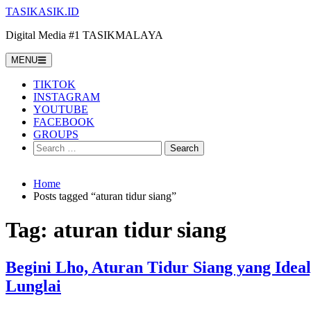
Skip
TASIKASIK.ID
to
Digital Media #1 TASIKMALAYA
content
MENU
TIKTOK
INSTAGRAM
YOUTUBE
FACEBOOK
GROUPS
Search
for:
Home
Posts tagged “aturan tidur siang”
Tag:
aturan tidur siang
Begini Lho, Aturan Tidur Siang yang Ide
Lunglai