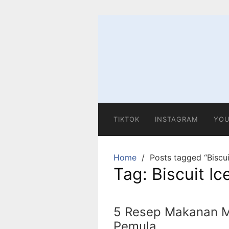
Skip
to
content
TIKTOK
INSTAGRAM
YOU
Home
Posts tagged “Biscu
Tag:
Biscuit I
5 Resep Makanan M
Pemula