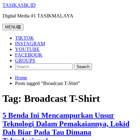
Skip
TASIKASIK.ID
to
Digital Media #1 TASIKMALAYA
content
MENU
TIKTOK
INSTAGRAM
YOUTUBE
FACEBOOK
GROUPS
Search
for:
Home
Posts tagged “Broadcast T-Shirt”
Tag:
Broadcast T-Shirt
5 Benda Ini Mencampurkan Unsur
Teknologi Dalam Pemakaiannya, Lokid
Dah Biar Pada Tau Dimana