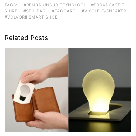
TAGS:
#BENDA UNSUR TEKNOLOGI
#BROADCAST T-
SHIRT
#SEIL BAG
#TAGOARC
#VIXOLE E-SNEAKER
#VOLVORII SMART SHOE
Related Posts