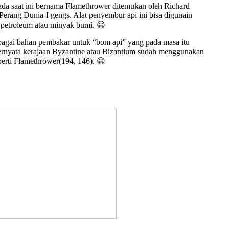
ada saat ini bernama Flamethrower ditemukan oleh Richard
Perang Dunia-I gengs. Alat penyembur api ini bisa digunain
 petroleum atau minyak bumi. 😀
bagai bahan pembakar untuk “bom api” yang pada masa itu
ernyata kerajaan Byzantine atau Bizantium sudah menggunakan
perti Flamethrower(194, 146). 😀