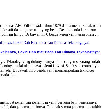
eh Thomas Alva Edison pada tahun 1879 dan ia memiliki hak paten
in kreatif dan ingin sesuatu yang beda. Benda-benda keren pun
 bohlam lampu. Di bawah ini 6 benda keren yang terinspirasi …
kaiannya, Lokid Dah Biar Pada Tau Dimana Teknologinya!
engs. Teknologi yang dulunya hanyalah rancangan sekarang sudah
 hentinya melakukan inovasi demi inovasi. Salah satu contohnya
ah ada. Di bawah ini 5 benda yang mencampurkan teknologi
er adalah …
buk membuat penemuan-penemuan yang berguna bagi generasinya
 mobil, dan penemuan lainnya. Tapi, tak semua penemuan berakhir