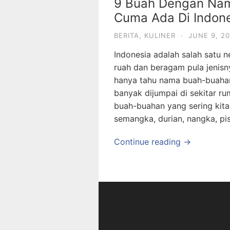
9 Buah Dengan Nam
Cuma Ada Di Indon
BERITA
,
KULINER
·
JUNE 9, 2
Indonesia adalah salah satu 
ruah dan beragam pula jenisn
hanya tahu nama buah-buahan
banyak dijumpai di sekitar r
buah-buahan yang sering kita
semangka, durian, nangka, pi
Continue reading →