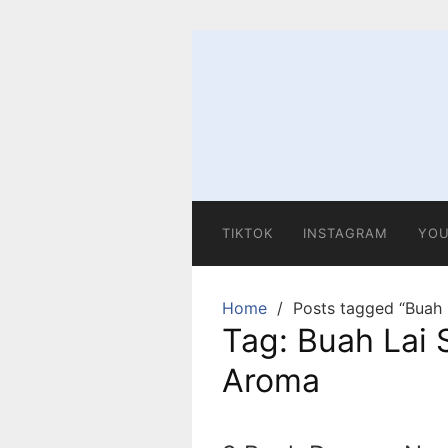
Skip
to
content
TIKTOK
INSTAGRAM
YOU
Home
Posts tagged “Buah 
Tag:
Buah Lai 
Aroma