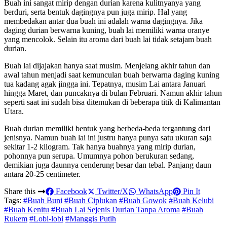
Buah ini sangat mirip dengan durian karena kulitnyanya yang
berduri, serta bentuk dagingnya pun juga mirip. Hal yang
membedakan antar dua buah ini adalah warna dagingnya. Jika
daging durian berwarna kuning, buah lai memiliki warna oranye
yang mencolok. Selain itu aroma dari buah lai tidak setajam buah
durian.
Buah lai dijajakan hanya saat musim. Menjelang akhir tahun dan
awal tahun menjadi saat kemunculan buah berwarna daging kuning
tua kadang agak jingga ini. Tepatnya, musim Lai antara Januari
hingga Maret, dan puncaknya di bulan Februari. Namun akhir tahun
seperti saat ini sudah bisa ditemukan di beberapa titik di Kalimantan
Utara.
Buah durian memiliki bentuk yang berbeda-beda tergantung dari
jenisnya. Namun buah lai ini justru hanya punya satu ukuran saja
sekitar 1-2 kilogram. Tak hanya buahnya yang mirip durian,
pohonnya pun serupa. Umumnya pohon berukuran sedang,
demikian juga daunnya cenderung besar dan tebal. Panjang daun
antara 20-25 centimeter.
Share this
Facebook
Twitter/X
WhatsApp
Pin It
Tags:
#Buah Buni
#Buah Ciplukan
#Buah Gowok
#Buah Kelubi
#Buah Kenitu
#Buah Lai Sejenis Durian Tanpa Aroma
#Buah
Rukem
#Lobi-lobi
#Manggis Putih