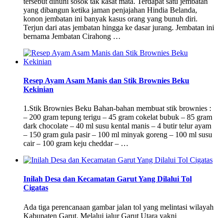
tersebut dihuni sosok tak kasat mata. Terdapat satu jembatan
yang dibangun ketika jaman penjajahan Hindia Belanda,
konon jembatan ini banyak kasus orang yang bunuh diri.
Terjun dari atas jembatan hingga ke dasar jurang. Jembatan ini
bernama Jembatan Cirahong …
Resep Ayam Asam Manis dan Stik Brownies Beku
Kekinian
1.Stik Brownies Beku Bahan-bahan membuat stik brownies :
– 200 gram tepung terigu – 45 gram cokelat bubuk – 85 gram
dark chocolate – 40 ml susu kental manis – 4 butir telur ayam
– 150 gram gula pasir – 100 ml minyak goreng – 100 ml susu
cair – 100 gram keju cheddar – …
Inilah Desa dan Kecamatan Garut Yang Dilalui Tol
Cigatas
Ada tiga perencanaan gambar jalan tol yang melintasi wilayah
Kabupaten Garut. Melalui jalur Garut Utara yakni