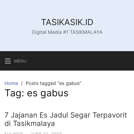
Skip
to
content
TASIKASIK.ID
Digital Media #1 TASIKMALAYA
MENU
Home
Posts tagged “es gabus”
Tag:
es gabus
7 Jajanan Es Jadul Segar Terpavorit
di Tasikmalaya
KULINER
·
JUNE 12, 2023