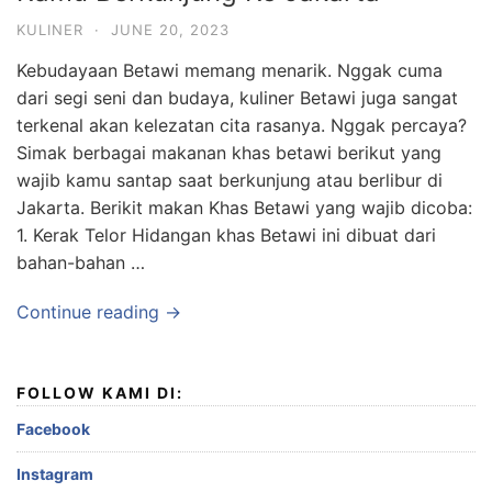
KULINER
·
JUNE 20, 2023
Kebudayaan Betawi memang menarik. Nggak cuma
dari segi seni dan budaya, kuliner Betawi juga sangat
terkenal akan kelezatan cita rasanya. Nggak percaya?
Simak berbagai makanan khas betawi berikut yang
wajib kamu santap saat berkunjung atau berlibur di
Jakarta. Berikit makan Khas Betawi yang wajib dicoba:
1. Kerak Telor Hidangan khas Betawi ini dibuat dari
bahan-bahan …
Continue reading →
FOLLOW KAMI DI:
Facebook
Instagram