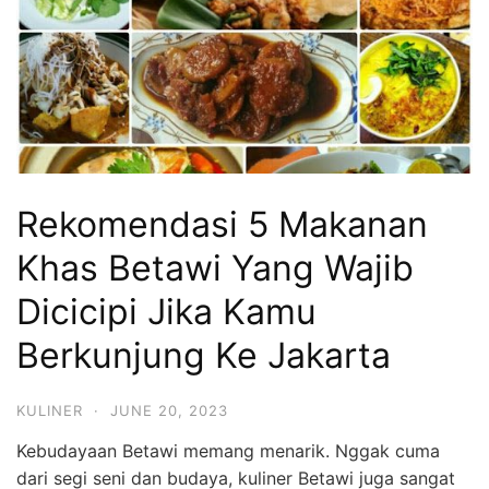
Rekomendasi 5 Makanan
Khas Betawi Yang Wajib
Dicicipi Jika Kamu
Berkunjung Ke Jakarta
KULINER
·
JUNE 20, 2023
Kebudayaan Betawi memang menarik. Nggak cuma
dari segi seni dan budaya, kuliner Betawi juga sangat