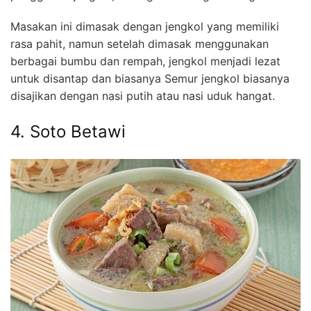
Masakan ini dimasak dengan jengkol yang memiliki
rasa pahit, namun setelah dimasak menggunakan
berbagai bumbu dan rempah, jengkol menjadi lezat
untuk disantap dan biasanya Semur jengkol biasanya
disajikan dengan nasi putih atau nasi uduk hangat.
4. Soto Betawi