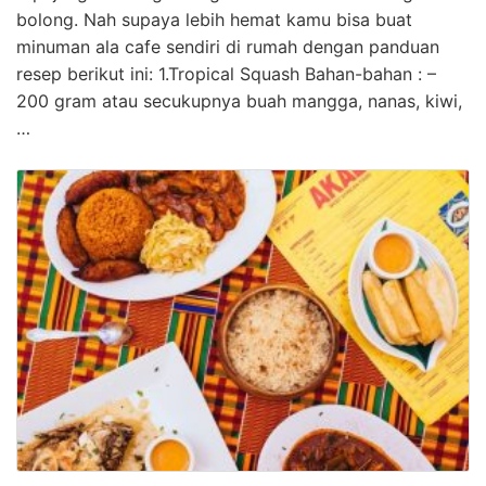
bolong. Nah supaya lebih hemat kamu bisa buat
minuman ala cafe sendiri di rumah dengan panduan
resep berikut ini: 1.Tropical Squash Bahan-bahan : –
200 gram atau secukupnya buah mangga, nanas, kiwi,
…