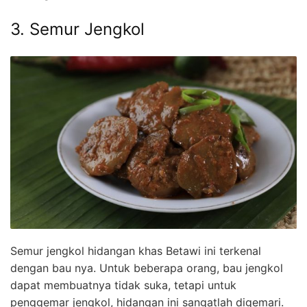
3. Semur Jengkol
Semur jengkol hidangan khas Betawi ini terkenal
dengan bau nya. Untuk beberapa orang, bau jengkol
dapat membuatnya tidak suka, tetapi untuk
penggemar jengkol, hidangan ini sangatlah digemari.