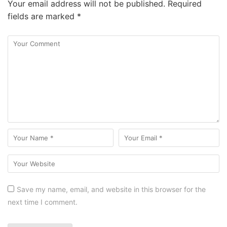
Your email address will not be published.
Required
fields are marked
*
Save my name, email, and website in this browser for the
next time I comment.