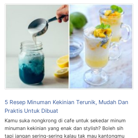
5 Resep Minuman Kekinian Terunik, Mudah Dan
Praktis Untuk Dibuat
Kamu suka nongkrong di cafe untuk sekedar minum
minuman kekinian yang enak dan stylish? Boleh sih
tapi jangan sering-sering kalau tak mau kantongmu