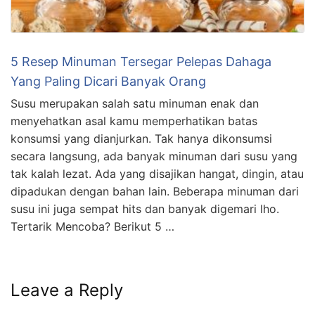
5 Resep Minuman Tersegar Pelepas Dahaga
Yang Paling Dicari Banyak Orang
Susu merupakan salah satu minuman enak dan
menyehatkan asal kamu memperhatikan batas
konsumsi yang dianjurkan. Tak hanya dikonsumsi
secara langsung, ada banyak minuman dari susu yang
tak kalah lezat. Ada yang disajikan hangat, dingin, atau
dipadukan dengan bahan lain. Beberapa minuman dari
susu ini juga sempat hits dan banyak digemari lho.
Tertarik Mencoba? Berikut 5 …
Leave a Reply