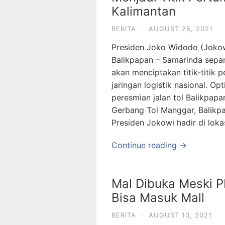
Kalimantan
BERITA
·
AUGUST 25, 2021
Presiden Joko Widodo (Jokowi
Balikpapan – Samarinda sepan
akan menciptakan titik-titi
jaringan logistik nasional. O
peresmian jalan tol Balikpap
Gerbang Tol Manggar, Balikpa
Presiden Jokowi hadir di loka
Continue reading →
Mal Dibuka Meski P
Bisa Masuk Mall
BERITA
·
AUGUST 10, 2021