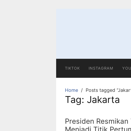
Skip
to
content
TIKTOK
INSTAGRAM
YOU
Home
Posts tagged “Jakar
Tag:
Jakarta
Presiden Resmikan 
Menjadi Titik Pert