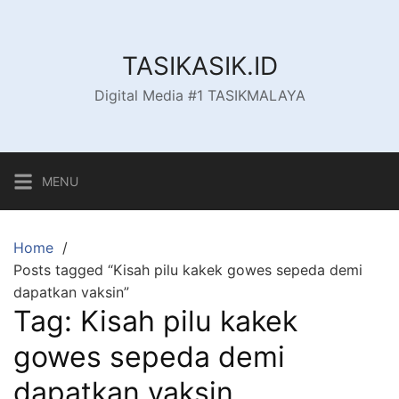
Skip
to
content
TASIKASIK.ID
Digital Media #1 TASIKMALAYA
MENU
Home
Posts tagged “Kisah pilu kakek gowes sepeda demi
dapatkan vaksin”
Tag:
Kisah pilu kakek
gowes sepeda demi
dapatkan vaksin