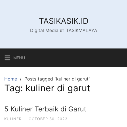
Skip
to
content
TASIKASIK.ID
Digital Media #1 TASIKMALAYA
MENU
Home
Posts tagged “kuliner di garut”
Tag:
kuliner di garut
5 Kuliner Terbaik di Garut
KULINER
·
OCTOBER 30, 2023