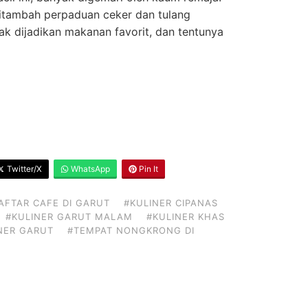
itambah perpaduan ceker dan tulang
k dijadikan makanan favorit, dan tentunya
Twitter/X
WhatsApp
Pin It
AFTAR CAFE DI GARUT
#KULINER CIPANAS
#KULINER GARUT MALAM
#KULINER KHAS
NER GARUT
#TEMPAT NONGKRONG DI