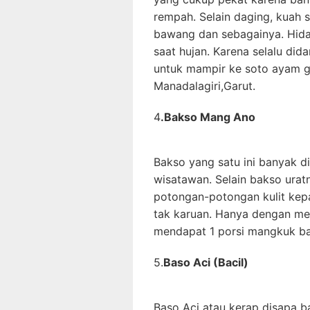
rempah. Selain daging, kuah 
bawang dan sebagainya. Hida
saat hujan. Karena selalu d
untuk mampir ke soto ayam ga
Manadalagiri,Garut.
4
.Bakso Mang Ano
Bakso yang satu ini banyak d
wisatawan. Selain bakso urat
potongan-potongan kulit kep
tak karuan. Hanya dengan men
mendapat 1 porsi mangkuk bak
5.
Baso Aci (Bacil)
Baso Aci atau kerap disapa ba