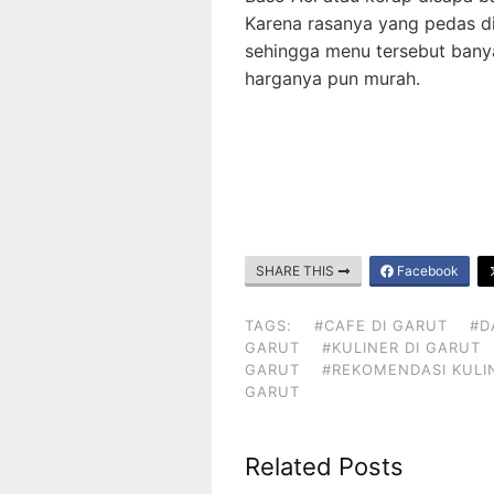
Karena rasanya yang pedas d
sehingga menu tersebut banya
harganya pun murah.
SHARE THIS
Facebook
TAGS:
#CAFE DI GARUT
#D
GARUT
#KULINER DI GARUT
GARUT
#REKOMENDASI KULI
GARUT
Related Posts