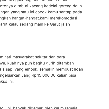
sotonya ditaburi kacang kedelai goreng daun
ngan yang satu ini cocok kamu santap pada
idangkan hangat-hangat.kami merekomodasi
rut kalau sedang main ke Garut jalan
iminati masyarakat sekitar dan para
nya, kuah nya pun begitu gurih ditambah
ala sapi yang empuk, semakin membuat lidah
geluarkan uang Rp.15.000,00 kalian bisa
so ini.
cil ini, banyak digemari oleh kaum remaja.