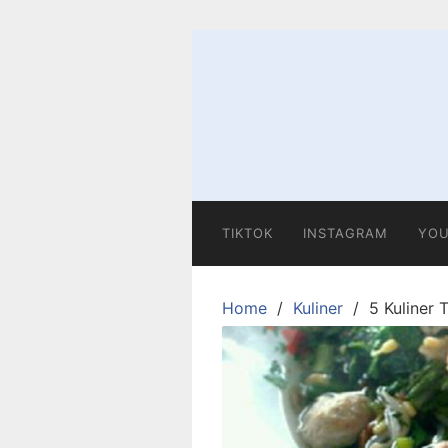
Skip
to
content
TIKTOK
INSTAGRAM
YOU
Home
Kuliner
5 Kuliner 