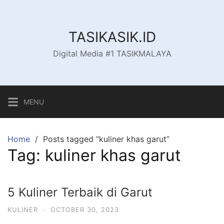
Skip
to
content
TASIKASIK.ID
Digital Media #1 TASIKMALAYA
MENU
Home
Posts tagged “kuliner khas garut”
Tag:
kuliner khas garut
5 Kuliner Terbaik di Garut
KULINER
·
OCTOBER 30, 2023