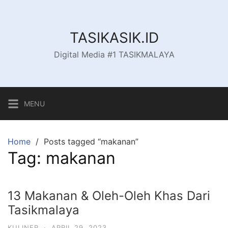
Skip
to
content
TASIKASIK.ID
Digital Media #1 TASIKMALAYA
MENU
Home
Posts tagged “makanan”
Tag:
makanan
13 Makanan & Oleh-Oleh Khas Dari
Tasikmalaya
KULINER
·
APRIL 29, 2023