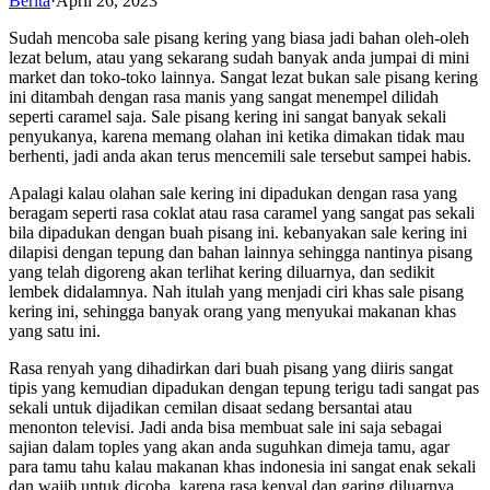
Berita
·
April 26, 2023
Sudah mencoba sale pisang kering yang biasa jadi bahan oleh-oleh
lezat belum, atau yang sekarang sudah banyak anda jumpai di mini
market dan toko-toko lainnya. Sangat lezat bukan sale pisang kering
ini ditambah dengan rasa manis yang sangat menempel dilidah
seperti caramel saja. Sale pisang kering ini sangat banyak sekali
penyukanya, karena memang olahan ini ketika dimakan tidak mau
berhenti, jadi anda akan terus mencemili sale tersebut sampei habis.
Apalagi kalau olahan sale kering ini dipadukan dengan rasa yang
beragam seperti rasa coklat atau rasa caramel yang sangat pas sekali
bila dipadukan dengan buah pisang ini. kebanyakan sale kering ini
dilapisi dengan tepung dan bahan lainnya sehingga nantinya pisang
yang telah digoreng akan terlihat kering diluarnya, dan sedikit
lembek didalamnya. Nah itulah yang menjadi ciri khas sale pisang
kering ini, sehingga banyak orang yang menyukai makanan khas
yang satu ini.
Rasa renyah yang dihadirkan dari buah pisang yang diiris sangat
tipis yang kemudian dipadukan dengan tepung terigu tadi sangat pas
sekali untuk dijadikan cemilan disaat sedang bersantai atau
menonton televisi. Jadi anda bisa membuat sale ini saja sebagai
sajian dalam toples yang akan anda suguhkan dimeja tamu, agar
para tamu tahu kalau makanan khas indonesia ini sangat enak sekali
dan wajib untuk dicoba, karena rasa kenyal dan garing diluarnya