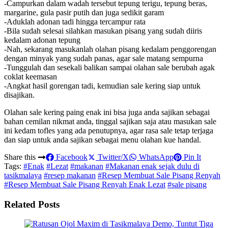
-Campurkan dalam wadah tersebut tepung terigu, tepung beras,
margarine, gula pasir putih dan juga sedikit garam
-Aduklah adonan tadi hingga tercampur rata
-Bila sudah selesai silahkan masukan pisang yang sudah diiris
kedalam adonan tepung
-Nah, sekarang masukanlah olahan pisang kedalam penggorengan
dengan minyak yang sudah panas, agar sale matang sempurna
-Tunggulah dan sesekali balikan sampai olahan sale berubah agak
coklat keemasan
-Angkat hasil gorengan tadi, kemudian sale kering siap untuk
disajikan.
Olahan sale kering paing enak ini bisa juga anda sajikan sebagai
bahan cemilan nikmat anda, tinggal sajikan saja atau masukan sale
ini kedam tofles yang ada penutupnya, agar rasa sale tetap terjaga
dan siap untuk anda sajikan sebagai menu olahan kue handal.
Share this
Facebook
Twitter/X
WhatsApp
Pin It
Tags:
#Enak
#Lezat
#makanan
#Makanan enak sejak dulu di
tasikmalaya
#resep makanan
#Resep Membuat Sale Pisang Renyah
#Resep Membuat Sale Pisang Renyah Enak Lezat
#sale pisang
Related Posts