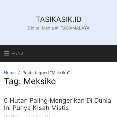
Skip
to
content
TASIKASIK.ID
Digital Media #1 TASIKMALAYA
MENU
Home
Posts tagged “Meksiko”
Tag:
Meksiko
6 Hutan Paling Mengerikan Di Dunia
Ini Punya Kisah Mistis
MISTERI
·
JULY 8, 2023