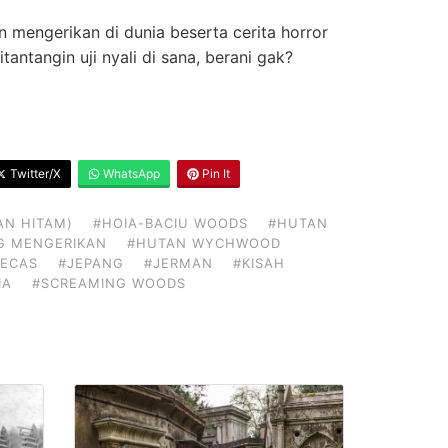
n mengerikan di dunia beserta cerita horror
itantangin uji nyali di sana, berani gak?
Twitter/X
WhatsApp
Pin It
AN HITAM)
#HOIA-BACIU WOODS
#HUTAN
G MENGERIKAN
#HUTAN WYCHWOOD
NECAS
#JEPANG
#JERMAN
#KISAH
IA
#SCREAMING WOODS