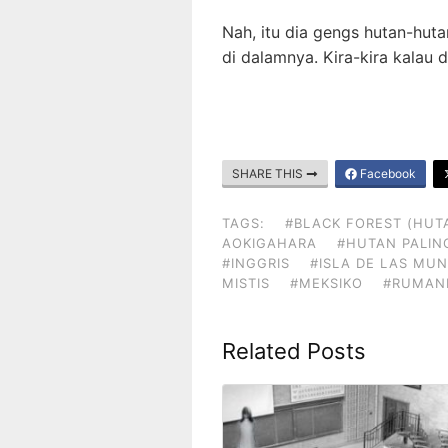
Nah, itu dia gengs hutan-huta
di dalamnya. Kira-kira kalau d
SHARE THIS
Facebook
TAGS:
#BLACK FOREST (HUT
AOKIGAHARA
#HUTAN PALIN
#INGGRIS
#ISLA DE LAS MU
MISTIS
#MEKSIKO
#RUMAN
Related Posts