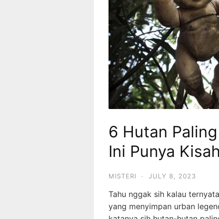
6 Hutan Paling
Ini Punya Kisah
MISTERI
·
JULY 8, 2023
Tahu nggak sih kalau ternyata
yang menyimpan urban legend
katanya sih hutan-hutan palin