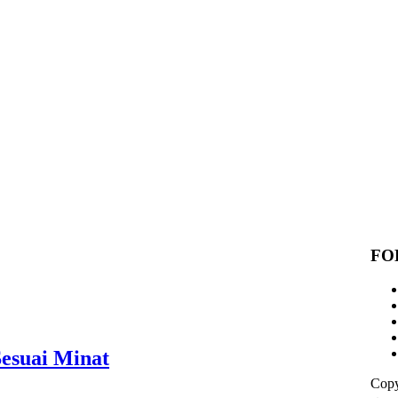
FO
Sesuai Minat
Copy