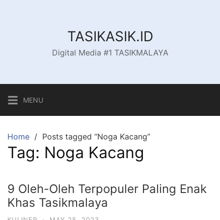
Skip
to
content
TASIKASIK.ID
Digital Media #1 TASIKMALAYA
MENU
Home
Posts tagged “Noga Kacang”
Tag:
Noga Kacang
9 Oleh-Oleh Terpopuler Paling Enak
Khas Tasikmalaya
KULINER
·
MAY 25, 2023