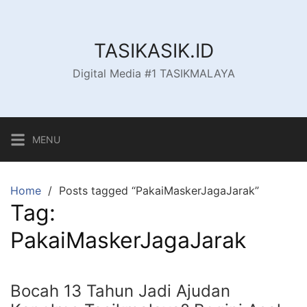
Skip
to
content
TASIKASIK.ID
Digital Media #1 TASIKMALAYA
MENU
Home
Posts tagged “PakaiMaskerJagaJarak”
Tag:
PakaiMaskerJagaJarak
Bocah 13 Tahun Jadi Ajudan