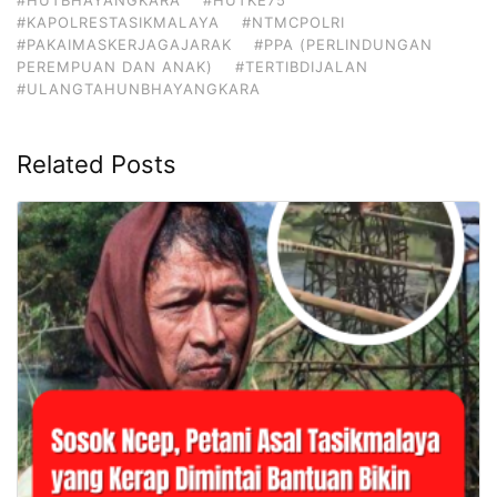
#KAPOLRESTASIKMALAYA
#NTMCPOLRI
#PAKAIMASKERJAGAJARAK
#PPA (PERLINDUNGAN
PEREMPUAN DAN ANAK)
#TERTIBDIJALAN
#ULANGTAHUNBHAYANGKARA
Related Posts