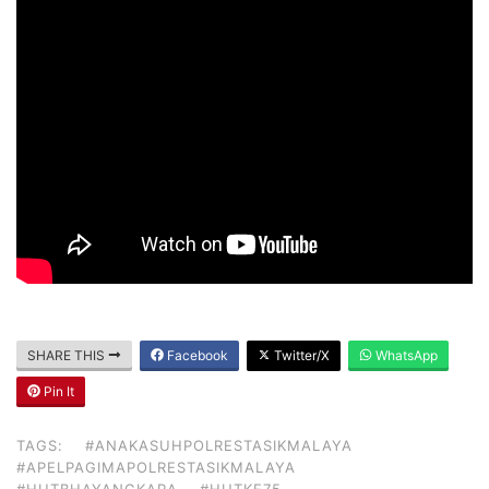
SHARE THIS
Facebook
Twitter/X
WhatsApp
Pin It
TAGS:
#ANAKASUHPOLRESTASIKMALAYA
#APELPAGIMAPOLRESTASIKMALAYA
#HUTBHAYANGKARA
#HUTKE75