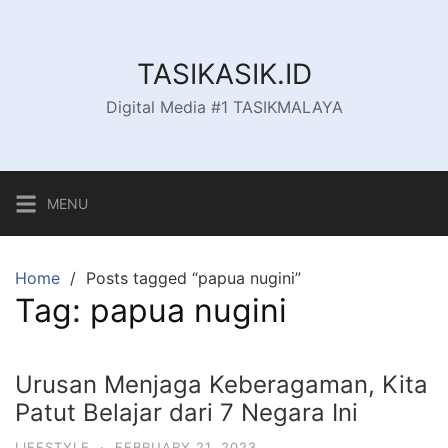
S
k
i
TASIKASIK.ID
p
Digital Media #1 TASIKMALAYA
t
o
c
o
MENU
n
t
e
Home
Posts tagged “papua nugini”
n
Tag:
papua nugini
t
Urusan Menjaga Keberagaman, Kita
Patut Belajar dari 7 Negara Ini
LIFESTYLE
·
FEBRUARY 21, 2023