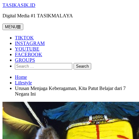
Skip
TASIKASIK.ID
to
Digital Media #1 TASIKMALAYA
content
MENU
TIKTOK
INSTAGRAM
YOUTUBE
FACEBOOK
GROUPS
Search
for:
Home
Lifestyle
Urusan Menjaga Keberagaman, Kita Patut Belajar dari 7
Negara Ini