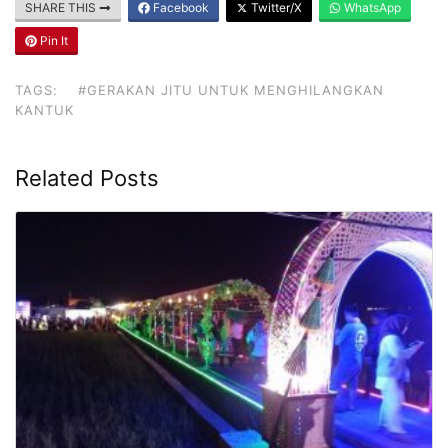
SHARE THIS
Facebook
Twitter/X
WhatsApp
Pin It
TAGS:
#GERAKAN JITU UNTUK MENGHILANGKAN
KANTUK
Related Posts