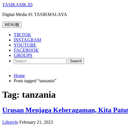
Skip
TASIKASIK.ID
to
Digital Media #1 TASIKMALAYA
content
MENU
TIKTOK
INSTAGRAM
YOUTUBE
FACEBOOK
GROUPS
Search
for:
Home
Posts tagged “tanzania”
Tag:
tanzania
Urusan Menjaga Keberagaman, Kita Patut 
Lifestyle
·
February 21, 2023