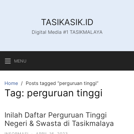
Skip
to
content
TASIKASIK.ID
Digital Media #1 TASIKMALAYA
MENU
Home
Posts tagged “perguruan tinggi”
Tag:
perguruan tinggi
Inilah Daftar Perguruan Tinggi
Negeri & Swasta di Tasikmalaya
INFORMASI
·
APRIL 16, 2023