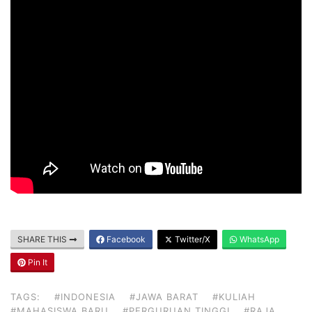
SHARE THIS
Facebook
Twitter/X
WhatsApp
Pin It
TAGS:
#INDONESIA
#JAWA BARAT
#KULIAH
#MAHASISWA BARU
#PERGURUAN TINGGI
#RAJA