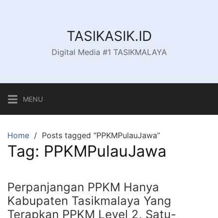
Skip
to
content
TASIKASIK.ID
Digital Media #1 TASIKMALAYA
MENU
Home
Posts tagged “PPKMPulauJawa”
Tag:
PPKMPulauJawa
Perpanjangan PPKM Hanya
Kabupaten Tasikmalaya Yang
Terapkan PPKM Level 2, Satu-