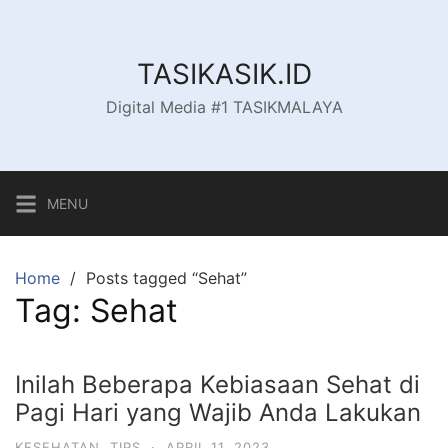
Skip
to
content
TASIKASIK.ID
Digital Media #1 TASIKMALAYA
MENU
Home
Posts tagged “Sehat”
Tag:
Sehat
Inilah Beberapa Kebiasaan Sehat di
Pagi Hari yang Wajib Anda Lakukan
KESEHATAN
,
TIPS
·
APRIL 11, 2023